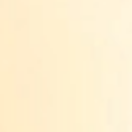
METINĖS ATASKAITOS
EN
PAAUKOTI