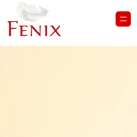
NAUJIENOS
PROJEKTAI
APIE MUS
MŪSŲ KOMANDA
PARTNERIAI IR BENDRADARBIAI
TAPKITE DALIMI
ĮMONIŲ PARAMA