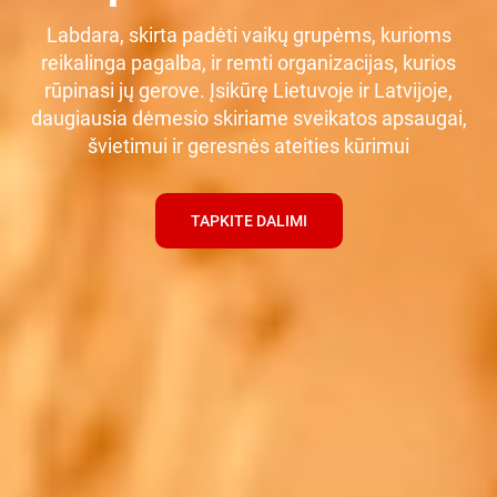
Labdara, skirta padėti vaikų grupėms, kurioms
reikalinga pagalba, ir remti organizacijas, kurios
rūpinasi jų gerove. Įsikūrę Lietuvoje ir Latvijoje,
daugiausia dėmesio skiriame sveikatos apsaugai,
švietimui ir geresnės ateities kūrimui
TAPKITE DALIMI